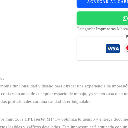
AGREGAR AL CAR
HP
LaserJet
M141w
cantidad
Categoría:
Impresoras
Marc
P
nos
bina funcionalidad y diseño para ofrecer una experiencia de impresión
, copia y escaneo de cualquier espacio de trabajo, ya sea en casa o en
os profesionales con una calidad láser inigualable.
or minuto, la HP LaserJet M141w optimiza tu tiempo y entrega documen
xtos legibles y gráficos detallados. Esta impresora está equipada con un 