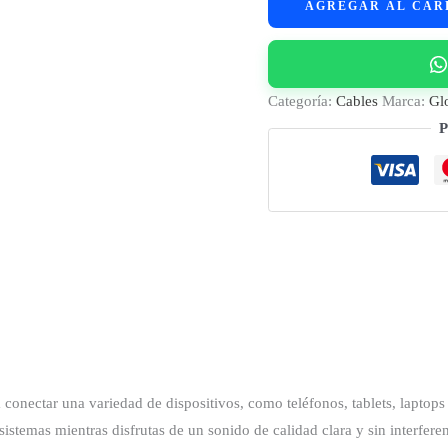
AGREGAR AL CAR
Audio
Jack
3.5mm
a
Categoría:
Cables
Marca:
Gl
2
P
RCA
cantidad
conectar una variedad de dispositivos, como teléfonos, tablets, laptop
istemas mientras disfrutas de un sonido de calidad clara y sin interferen