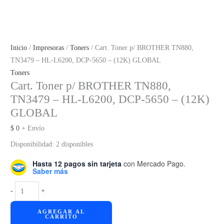
Inicio
/
Impresoras
/
Toners
/ Cart. Toner p/ BROTHER TN880,
TN3479 – HL-L6200, DCP-5650 – (12K) GLOBAL
Toners
Cart. Toner p/ BROTHER TN880,
TN3479 – HL-L6200, DCP-5650 – (12K)
GLOBAL
$
0
+ Envío
Disponibilidad:
2 disponibles
Hasta 12 pagos sin tarjeta
con Mercado Pago.
Saber más
Cart.
-
+
Toner
AGREGAR AL
p/
CARRITO