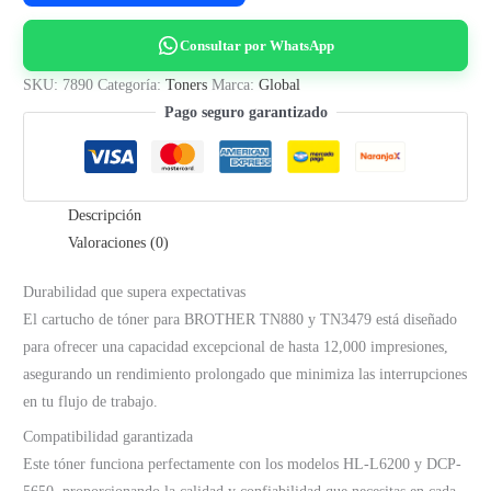
BROTHER
TN880,
Consultar por WhatsApp
TN3479
-
SKU:
7890
Categoría:
Toners
Marca:
Global
HL-
Pago seguro garantizado
L6200,
DCP-
5650
Descripción
-
Valoraciones (0)
(12K)
GLOBAL
Durabilidad que supera expectativas
cantidad
El cartucho de tóner para BROTHER TN880 y TN3479 está diseñado
para ofrecer una capacidad excepcional de hasta 12,000 impresiones,
asegurando un rendimiento prolongado que minimiza las interrupciones
en tu flujo de trabajo.
Compatibilidad garantizada
Este tóner funciona perfectamente con los modelos HL-L6200 y DCP-