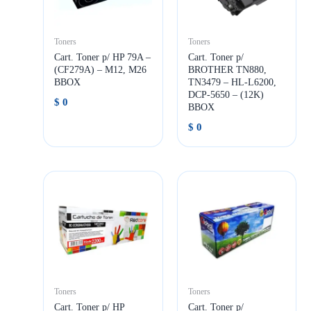
Toners
Toners
Cart. Toner p/ HP 79A –
Cart. Toner p/
(CF279A) – M12, M26
BROTHER TN880,
BBOX
TN3479 – HL-L6200,
DCP-5650 – (12K)
$
0
BBOX
$
0
Toners
Toners
Cart. Toner p/ HP
Cart. Toner p/