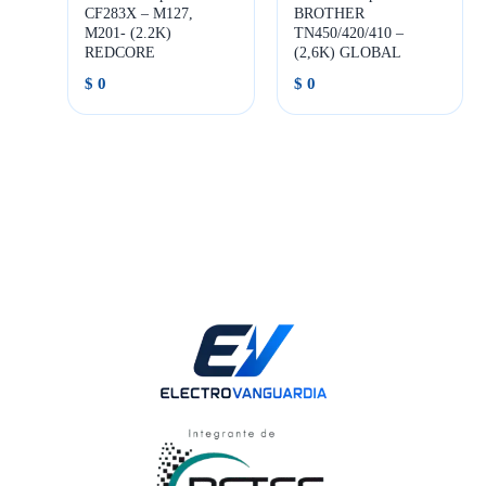
CF283X – M127,
BROTHER
M201- (2.2K)
TN450/420/410 –
REDCORE
(2,6K) GLOBAL
$
0
$
0