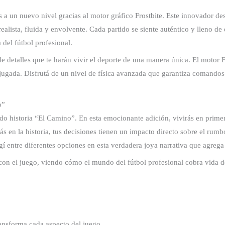
 a un nuevo nivel gracias al motor gráfico Frostbite. Este innovador desa
alista, fluida y envolvente. Cada partido se siente auténtico y lleno 
 del fútbol profesional.
detalles que te harán vivir el deporte de una manera única. El motor F
 jugada. Disfrutá de un nivel de física avanzada que garantiza comandos 
o”
do historia “El Camino”. En esta emocionante adición, vivirás en prime
 en la historia, tus decisiones tienen un impacto directo sobre el rumbo
í entre diferentes opciones en esta verdadera joya narrativa que agrega
n el juego, viendo cómo el mundo del fútbol profesional cobra vida 
ansforma cada aspecto del juego.