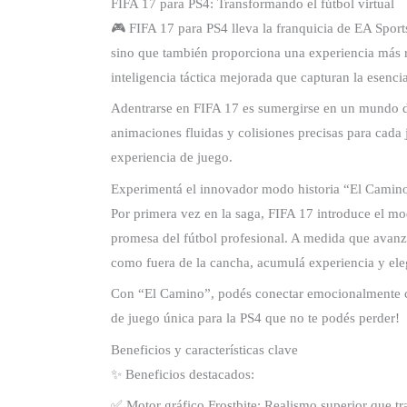
FIFA 17 para PS4: Transformando el fútbol virtual
🎮 FIFA 17 para PS4 lleva la franquicia de EA Sports
sino que también proporciona una experiencia más re
inteligencia táctica mejorada que capturan la esencia
Adentrarse en FIFA 17 es sumergirse en un mundo de 
animaciones fluidas y colisiones precisas para cada
experiencia de juego.
Experimentá el innovador modo historia “El Camin
Por primera vez en la saga, FIFA 17 introduce el mo
promesa del fútbol profesional. A medida que avanzás
como fuera de la cancha, acumulá experiencia y eleg
Con “El Camino”, podés conectar emocionalmente co
de juego única para la PS4 que no te podés perder!
Beneficios y características clave
✨ Beneficios destacados:
✅ Motor gráfico Frostbite: Realismo superior que tr