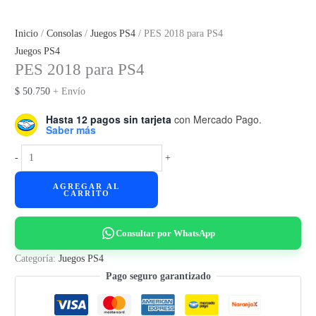
Inicio
/
Consolas
/
Juegos PS4
/ PES 2018 para PS4
Juegos PS4
PES 2018 para PS4
$
50.750
+ Envío
Hasta 12 pagos sin tarjeta
con Mercado Pago.
Saber más
PES
-
+
2018
AGREGAR AL
para
CARRITO
PS4
cantidad
Consultar por WhatsApp
Categoría:
Juegos PS4
Pago seguro garantizado