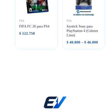
PS4
PS4
FIFA FC 26 para PS4
Joystick Sony para
PlayStation 4 (Colores
$
122.750
Lisos)
Rango
$
40.800
–
$
46.800
de
precios
desde
$ 40.80
hasta
$ 46.80