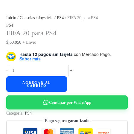
Inicio
/
Consolas
/
Joysticks
/
PS4
/ FIFA 20 para PS4
PS4
FIFA 20 para PS4
$
60.950
+ Envío
Hasta 12 pagos sin tarjeta
con Mercado Pago.
Saber más
FIFA
-
+
20
AGREGAR AL
para
CARRITO
PS4
cantidad
Consultar por WhatsApp
Categoría:
PS4
Pago seguro garantizado