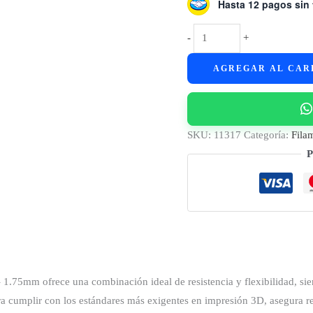
Hasta 12 pagos sin 
Filamento
-
+
PLA+
AGREGAR AL CAR
HS
GST3D
Cosmos
Beige
SKU:
11317
Categoría:
Fila
1kg
P
–
1.75mm
|
Beige
cantidad
5mm ofrece una combinación ideal de resistencia y flexibilidad, sie
ara cumplir con los estándares más exigentes en impresión 3D, asegura r