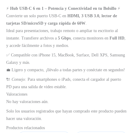
307
⚡️
Hub USB-C 6 en 1 – Potencia y Conectividad en tu Bolsillo
⚡️
cantidad
Convierte un solo puerto USB-C en
HDMI, 3 USB 3.0, lector de
tarjetas SD/microSD y carga rápida de 60W
.
Ideal para presentaciones, trabajo remoto o ampliar tu escritorio al
instante. Transfiere archivos a
5 Gbps
, conecta monitores en
Full HD
,
y accede fácilmente a fotos y medios.
✅ Compatible con iPhone 15, MacBook, Surface, Dell XPS, Samsung
Galaxy y más.
💼 Ligero y compacto, ¡llévalo a todas partes y conéctate en segundos!
🔌
Consejo:
Para smartphones o iPads, conecta el cargador al puerto
PD para una salida de video estable.
Valoraciones
No hay valoraciones aún.
Solo los usuarios registrados que hayan comprado este producto pueden
hacer una valoración.
Productos relacionados