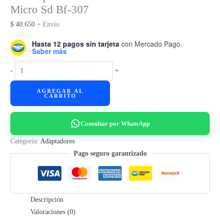
Micro Sd Bf-307
$
40.650
+ Envío
Hasta 12 pagos sin tarjeta
con Mercado Pago.
Saber más
Hub
-
+
Tipo
AGREGAR AL
C
CARRITO
Con
Hdmi
Consultar por WhatsApp
+
Usb
Categoría:
Adaptadores
3.0
Pago seguro garantizado
X4
+
Micro
Descripción
Sd
Valoraciones (0)
Bf-