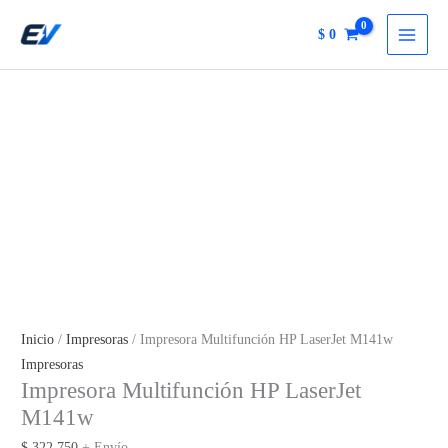
M141w
Ir
cantidad
$
0
al
contenido
Inicio
/
Impresoras
/ Impresora Multifunción HP LaserJet M141w
Impresoras
Impresora Multifunción HP LaserJet
M141w
$
322.750
+ Envío