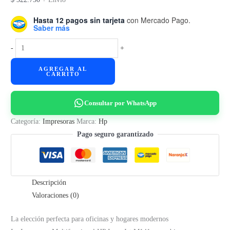
Hasta 12 pagos sin tarjeta
con Mercado Pago.
Saber más
Impresora
-
+
Multifunción
AGREGAR AL
HP
CARRITO
LaserJet
M141w
Consultar por WhatsApp
cantidad
Categoría:
Impresoras
Marca:
Hp
Pago seguro garantizado
Descripción
Valoraciones (0)
La elección perfecta para oficinas y hogares modernos