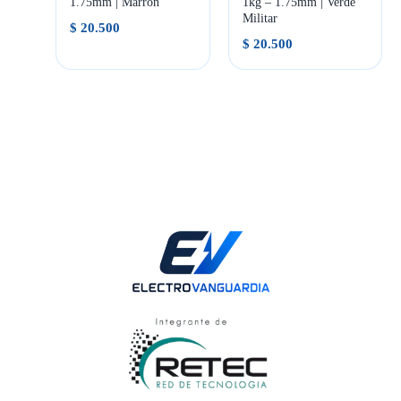
1.75mm | Marrón
1kg – 1.75mm | Verde
Militar
$
20.500
$
20.500