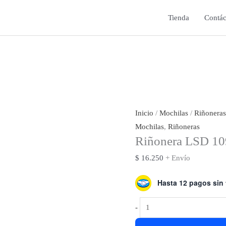
Tienda
Contác
Inicio
/
Mochilas
/
Riñoneras
Mochilas
,
Riñoneras
Riñonera LSD 1
$
16.250
+ Envío
Hasta 12 pagos sin 
Riñonera
-
LSD