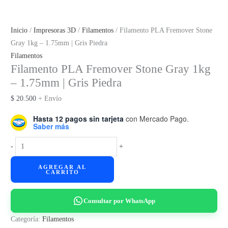
Inicio
/
Impresoras 3D
/
Filamentos
/ Filamento PLA Fremover Stone
Gray 1kg – 1.75mm | Gris Piedra
Filamentos
Filamento PLA Fremover Stone Gray 1kg
– 1.75mm | Gris Piedra
$
20.500
+ Envío
Hasta 12 pagos sin tarjeta
con Mercado Pago.
Saber más
Filamento
-
+
PLA
AGREGAR AL
Fremover
CARRITO
Stone
Gray
Consultar por WhatsApp
1kg
-
Categoría:
Filamentos