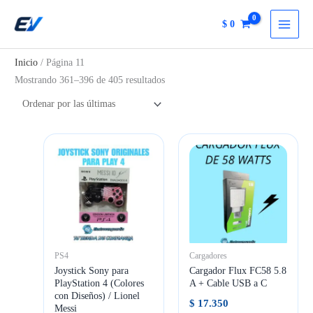
Ir
$
0
al
contenido
Inicio
/ Página 11
Ordenado
Mostrando 361–396 de 405 resultados
por
más
recientes
PS4
Cargadores
Joystick Sony para
Cargador Flux FC58 5.8
PlayStation 4 (Colores
A + Cable USB a C
con Diseños) / Lionel
$
17.350
Messi