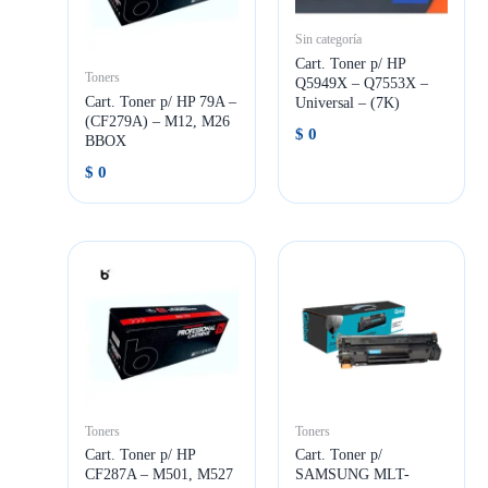
Sin categoría
Cart. Toner p/ HP
Toners
Q5949X – Q7553X –
Cart. Toner p/ HP 79A –
Universal – (7K)
(CF279A) – M12, M26
$
0
BBOX
$
0
Toners
Toners
Cart. Toner p/ HP
Cart. Toner p/
CF287A – M501, M527
SAMSUNG MLT-