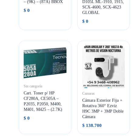
– (9K) – (87A) BBOX
D105L ML-1910, 1915,
SCX-4600, SCX-4623
$
0
GLOBAL
$
0
Sin categoría
Cart. Toner p/ HP
Camaras
CF280A, CE505A –
Cámara Exterior Fija +
P2035, P2050, M400,
Rotativa 360° Ezviz
M401, M425 – (2.7K)
H9C 3MP + 3MP Doble
Cámara
$
0
$
138.700