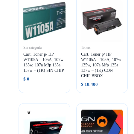
Sin categoría
Toners
Cart. Toner p/ HP
Cart. Toner p/ HP
W1105A – 105A, 107w
W1105A – 105A, 107w
135w, 107a Mfp 135a
135w, 107a Mfp 135a
137w – (1K) SIN CHIP
137w – (1K) CON
CHIP BBOX
$
0
$
18.400