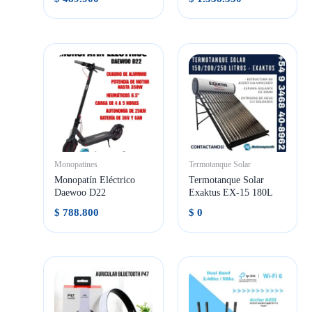
Monopatines
Termotanque Solar
Monopatín Eléctrico
Termotanque Solar
Daewoo D22
Exaktus EX-15 180L
$
788.800
$
0