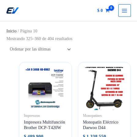
Ir
$
0
al
contenido
Inicio
/ Página 10
Ordenado
Mostrando 325–360 de 404 resultados
por
más
recientes
Impresoras
Monopatines
Impresora Multifunción
Monopatín Eléctrico
Brother DCP-T420W
Daewoo D44
$
489.900
$
1.338.550