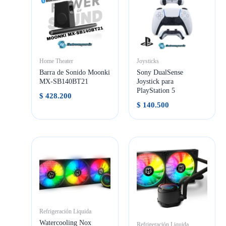
Home Theater
Joysticks
Barra de Sonido Moonki
Sony DualSense
MX-SB140BT21
Joystick para
PlayStation 5
$
428.200
$
140.500
Refrigeración Liquida
Watercooling Nox
Refrigeración Liquida