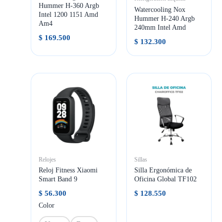
Hummer H-360 Argb
Watercooling Nox
Intel 1200 1151 Amd
Hummer H-240 Argb
Am4
240mm Intel Amd
$
169.500
$
132.300
Relojes
Sillas
Reloj Fitness Xiaomi
Silla Ergonómica de
Smart Band 9
Oficina Global TF102
$
56.300
$
128.550
Color