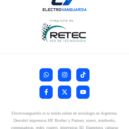
n
l
a
e
l
s
e
:
r
$
a
:
3
$
7
.
4
9
9
0
.
0
3
.
0
0
.
Electrovanguardia es tu tienda online de tecnología en Argentina.
Descubrí impresoras HP, Brother y Pantum, toners, notebooks,
computadoras, redes, routers, impresoras 3D, filamentos, cámaras