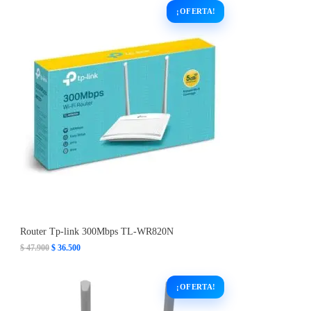
Router Tp-link 300Mbps TL-WR820N
E
E
$
47.900
$
36.500
l
l
p
p
r
r
e
e
c
c